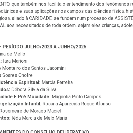
O, que também nos facilita o entendimento dos fenômenos re
iúnicas e suas aplicações nos campos das ciências física, histó
eligiosa, aliado à CARIDADE, se fundem num processo de ASSIST
aos necessitados de toda ordem, sejam eles crianças, adole
 PERÍODO JULHO/2023 A JUNHO/2025
na de Mello
a:
Iara Marioni
 Monteiro dos Santos Jacomini
 Soares Onofre
stência Espiritual:
Marcia Ferreira
udos:
Débora Silvia da Silva
cidade E Pré Mocidade:
Magnólia Pinto Campos
gelização Infantil:
Rosana Aparecida Roque Afonso
Rosemeire de Moraes Maciel
ntos:
Iêda Marcia de Melo Maria
NENTES DO CONSELHO DELIBERATIVO