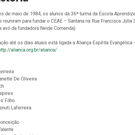
s de maio de 1984, os alunos da 36ª turma da Escola Aprendiz
se reuniram para fundar o CEAE – Santana na Rua Francisca Júlia
a avó da fundadora Neide Comenda).
ão até os dias atuais está ligada a Aliança Espírita Evangélica
http://alianca.org.br/alianca/
erreira
anette De Oliveira
ch
spires
s Filho
nuti Laferreira
Conceição
Valente