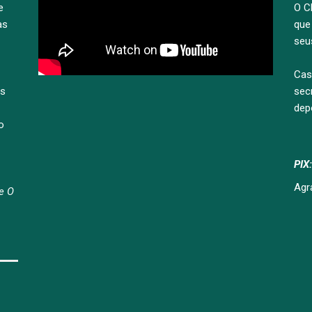
e
O C
as
que
seu
Cas
as
sec
dep
o
PIX
Agr
e O