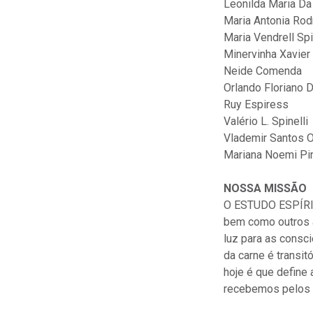
Leonilda Maria Da 
Maria Antonia Rod
Maria Vendrell Spi
Minervinha Xavier
Neide Comenda
Orlando Floriano D
Ruy Espiress
Valério L. Spinelli
Vlademir Santos O
Mariana Noemi Pi
NOSSA MISSÃO
O ESTUDO ESPÍRI
bem como outros a
luz para as consc
da carne é transi
hoje é que define
recebemos pelos 