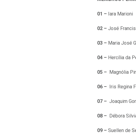
01 –
Iara Marioni
02 –
José Francis
03 –
Maria José G
04 –
Hercília da P
05 –
Magnólia Pi
06 –
Iris Regina 
07 –
Joaquim Go
08 –
Débora Silvia
09 –
Suellen de S