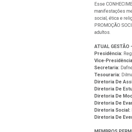
Esse CONHECIMENT
manifestações med
social, ética e r
PROMOÇÃO SOCIAL 
adultos.
ATUAL GESTÃO –
Presidência:
Regi
Vice-Presidênci
Secretaria:
Dafne
Tesouraria:
Dilma
Diretoria De Assi
Diretoria De Est
Diretoria De Mo
Diretoria De Evan
Diretoria Social:
Diretoria De Eve
MEMBROS PERMA