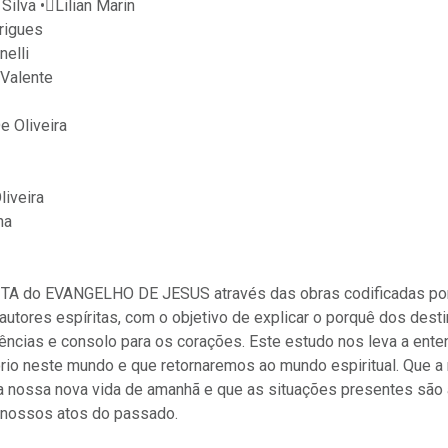
Silva •Lilian Marin
rigues
nelli
 Valente
e Oliveira
liveira
na
TA do EVANGELHO DE JESUS através das obras codificadas p
utores espíritas, com o objetivo de explicar o porquê dos desti
iências e consolo para os corações. Este estudo nos leva a ent
tório neste mundo e que retornaremos ao mundo espiritual. Que 
 a nossa nova vida de amanhã e que as situações presentes são
nossos atos do passado.