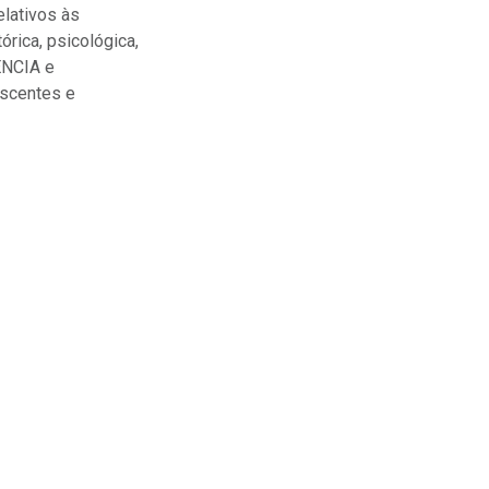
lativos às
rica, psicológica,
ÊNCIA e
scentes e