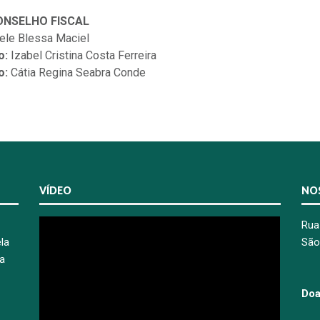
NSELHO FISCAL
ele Blessa Maciel
o:
Izabel Cristina Costa Ferreira
o:
Cátia Regina Seabra Conde
VÍDEO
NO
Rua
la
São
a
Do