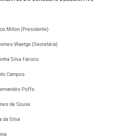
co Millon (Presidente)
omes Waetge (Secretária)
enha Silva Farisco
nto Campos
Fernandes Poffo
mes de Sousa
 da Silva
ena