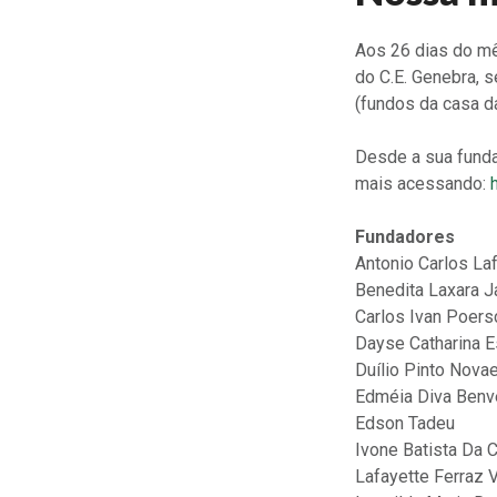
Aos 26 dias do mê
do C.E. Genebra, 
(fundos da casa d
Desde a sua fundaç
mais acessando:
Fundadores
Antonio Carlos Laf
Benedita Laxara J
Carlos Ivan Poers
Dayse Catharina E
Duílio Pinto Novae
Edméia Diva Benve
Edson Tadeu
Ivone Batista Da 
Lafayette Ferraz 